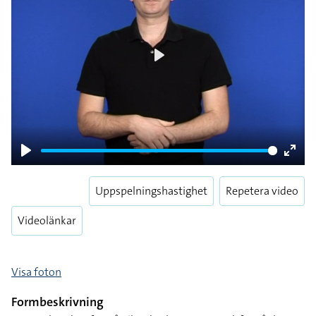
Play
Play
Enter
fulls
Uppspelningshastighet
Repetera video
Videolänkar
Visa foton
Formbeskrivning