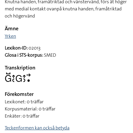
Knutna handen, framåtriktad och vänstervänd, förs åt höger
med medial kontakt ovanpå knutna handen, framåtriktad
och högervänd
Ämne
Yrken
Lexikon-ID:
02013
Glosa i STS-korpus:
SMED
Transkription
􌤦􌤹􌤴􌥗􌤦􌤴􌤶􌥣􌥡
Förekomster
Lexikonet: 0 träffar
Korpusmaterial: 0 träffar
Enkäter: 0 träffar
Teckenformen kan också betyda