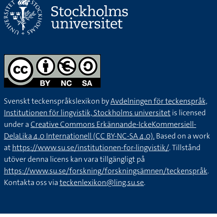
Svenskt teckenspråkslexikon by
Avdelningen för teckenspråk,
Institutionen för lingvistik, Stockholms universitet
is licensed
under a
Creative Commons Erkännande-IckeKommersiell-
DelaLika 4.0 Internationell (CC BY-NC-SA 4.0).
Based on a work
at
https://www.su.se/institutionen-for-lingvistik/
. Tillstånd
utöver denna licens kan vara tillgängligt på
https://www.su.se/forskning/forskningsämnen/teckenspråk
.
Kontakta oss via
teckenlexikon@ling.su.se
.