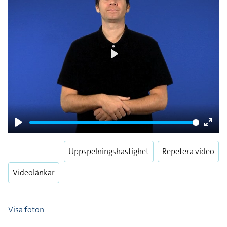
Play
Play
Enter
fulls
Uppspelningshastighet
Repetera video
Videolänkar
Visa foton