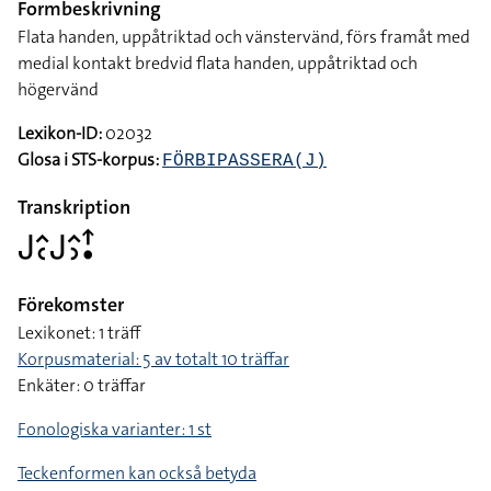
Formbeskrivning
Flata handen, uppåtriktad och vänstervänd, förs framåt med
medial kontakt bredvid flata handen, uppåtriktad och
högervänd
Lexikon-ID:
02032
Glosa i STS-korpus:
FÖRBIPASSERA(J)
Transkription
􌤢􌤵􌥗􌤢􌤵􌤶􌦃􌥡
Förekomster
Lexikonet: 1 träff
Korpusmaterial: 5 av totalt 10 träffar
Enkäter: 0 träffar
Fonologiska varianter: 1 st
Teckenformen kan också betyda