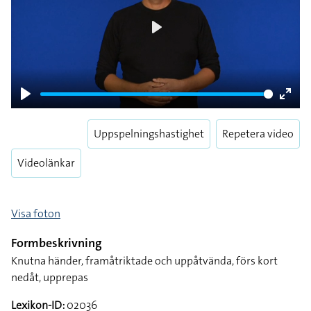
Play
Play
Enter
fulls
Uppspelningshastighet
Repetera video
Videolänkar
Visa foton
Formbeskrivning
Knutna händer, framåtriktade och uppåtvända, förs kort
nedåt, upprepas
Lexikon-ID:
02036