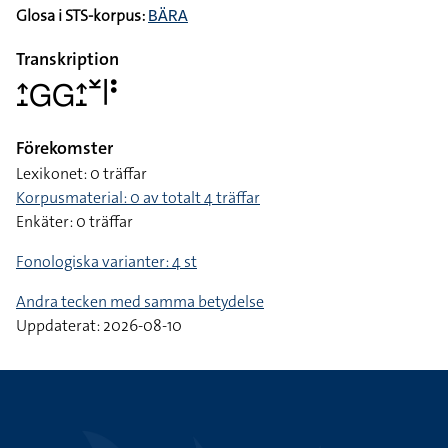
Glosa i STS-korpus:
BÄRA
Transkription
􌤴􌤸􌤦􌤦􌤴􌤸􌥸􌥼􌥻
Förekomster
Lexikonet: 0 träffar
Korpusmaterial: 0 av totalt 4 träffar
Enkäter: 0 träffar
Fonologiska varianter: 4 st
Andra tecken med samma betydelse
Uppdaterat: 2026-08-10