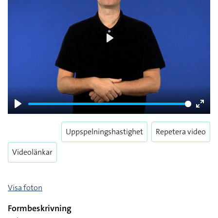
Play
Play
Enter
fulls
Uppspelningshastighet
Repetera video
Videolänkar
Visa foton
Formbeskrivning