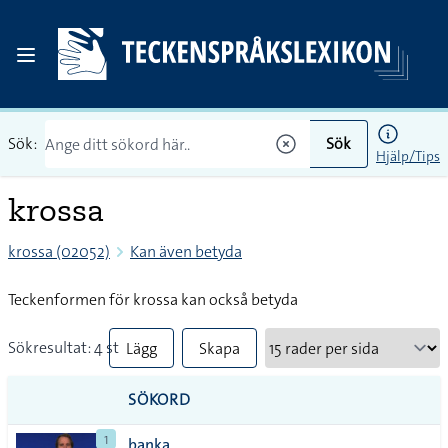
Sök:
Sök
Hjälp/Tips
krossa
krossa (02052)
Kan även betyda
Teckenformen för krossa kan också betyda
Sökresultat: 4 st
Lägg
Skapa
till
PDF
SÖKORD
alla i
1
banka