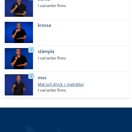
lista
1 varianter finns
krossa
1
stämpla
1 varianter finns
1
mos
Mat och dryck > maträtter
1 varianter finns