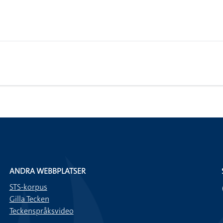
ANDRA WEBBPLATSER
STS-korpus
Gilla Tecken
Teckenspråksvideo