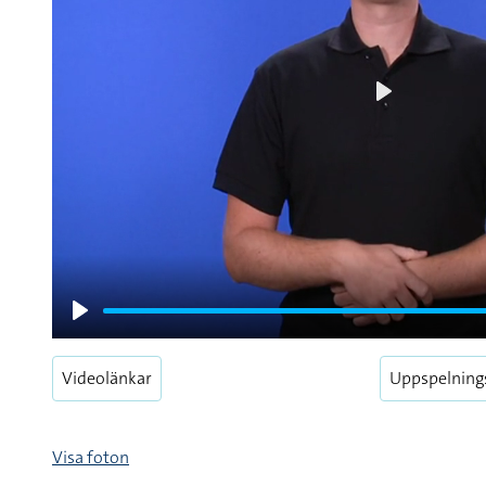
Play
Play
Videolänkar
Uppspelning
Visa foton