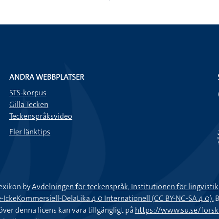
ANDRA WEBBPLATSER
STS-korpus
Gilla Tecken
Teckenspråksvideo
Fler länktips
exikon by
Avdelningen för teckenspråk, Institutionen för lingvisti
keKommersiell-DelaLika 4.0 Internationell (CC BY-NC-SA 4.0).
B
töver denna licens kan vara tillgängligt på
https://www.su.se/fors