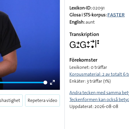
Lexikon-ID:
02091
Glosa i STS-korpus:
FASTER
English:
aunt
Transkription
􌤦􌥔􌤸􌤦􌤴􌥙􌥣􌥡􌥼􌥻
Förekomster
Lexikonet: 0 träffar
Korpusmaterial: 2 av totalt 6 t
Enkäter: 3 träffar (1%)
Enter
Andra tecken med samma bet
fullscreen
Teckenformen kan också bety
shastighet
Repetera video
Uppdaterat: 2026-08-08