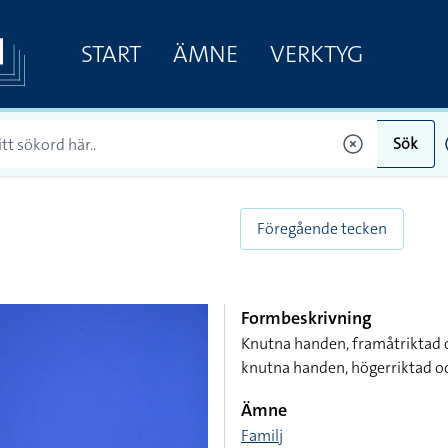
START
ÄMNE
VERKTYG
Sök
Föregående tecken
Formbeskrivning
Knutna handen, framåtriktad 
knutna handen, högerriktad o
Ämne
Familj