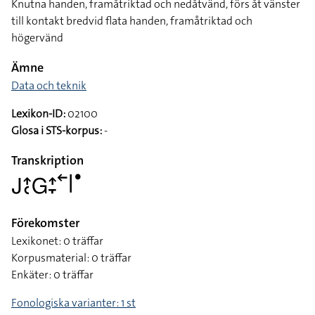
Knutna handen, framåtriktad och nedåtvänd, förs åt vänster
till kontakt bredvid flata handen, framåtriktad och
högervänd
Ämne
Data och teknik
Lexikon-ID:
02100
Glosa i STS-korpus:
-
Transkription
􌤢􌤴􌥗􌤦􌤴􌥙􌥢􌥼􌤟
Förekomster
Lexikonet: 0 träffar
Korpusmaterial: 0 träffar
Enkäter: 0 träffar
Fonologiska varianter: 1 st