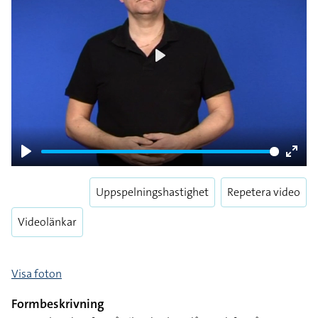
Play
Play
Enter
fulls
Uppspelningshastighet
Repetera video
Videolänkar
Visa foton
Formbeskrivning