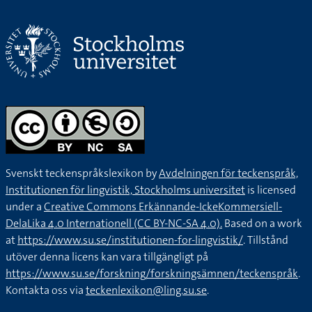
Svenskt teckenspråkslexikon by
Avdelningen för teckenspråk,
Institutionen för lingvistik, Stockholms universitet
is licensed
under a
Creative Commons Erkännande-IckeKommersiell-
DelaLika 4.0 Internationell (CC BY-NC-SA 4.0).
Based on a work
at
https://www.su.se/institutionen-for-lingvistik/
. Tillstånd
utöver denna licens kan vara tillgängligt på
https://www.su.se/forskning/forskningsämnen/teckenspråk
.
Kontakta oss via
teckenlexikon@ling.su.se
.