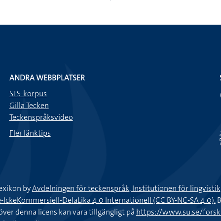
ANDRA WEBBPLATSER
STS-korpus
Gilla Tecken
Teckenspråksvideo
Fler länktips
exikon by
Avdelningen för teckenspråk, Institutionen för lingvisti
keKommersiell-DelaLika 4.0 Internationell (CC BY-NC-SA 4.0).
B
töver denna licens kan vara tillgängligt på
https://www.su.se/fors