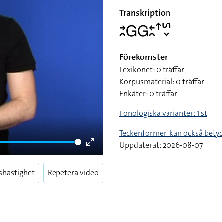
Transkription
􌥔􌥘􌤦􌤦􌥓􌥘􌦃􌥲􌦀
Förekomster
Lexikonet: 0 träffar
Korpusmaterial: 0 träffar
Enkäter: 0 träffar
Fonologiska varianter: 1 st
Teckenformen kan också bety
Uppdaterat: 2026-08-07
Enter
fullscreen
shastighet
Repetera video