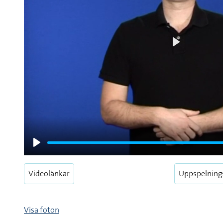
Play
Play
Videolänkar
Uppspelning
Visa foton