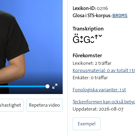
Lexikon-ID:
02116
Glosa i STS-korpus:
BROMS
Transkription
􌤦􌤺􌤴􌥙􌤦􌤵􌤷􌦃􌥧
Förekomster
Lexikonet: 2 träffar
Korpusmaterial: 0 av totalt 1 t
Enkäter: 0 träffar
Fonologiska varianter: 1 st
Enter
fullscreen
Teckenformen kan också bety
shastighet
Repetera video
Uppdaterat: 2026-08-07
Exempel