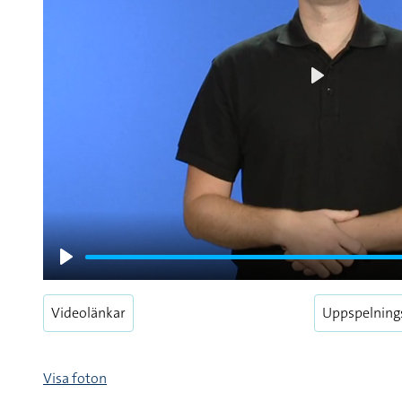
Play
Play
Videolänkar
Uppspelning
Visa foton