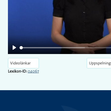
Play
Play
Videolänkar
Uppspelning
Lexikon-ID:
04067