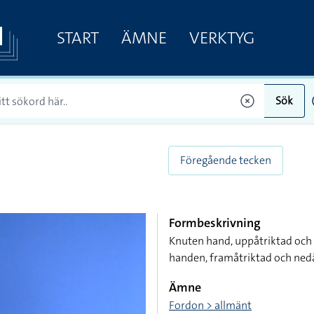
START
ÄMNE
VERKTYG
Sök
Föregående tecken
Formbeskrivning
Knuten hand, uppåtriktad och
handen, framåtriktad och ne
Ämne
Fordon > allmänt