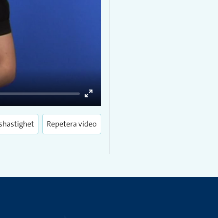
Enter
fullscreen
shastighet
Repetera video