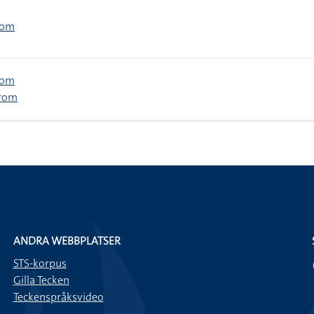
tom
tom
drom
ANDRA WEBBPLATSER
STS-korpus
Gilla Tecken
Teckenspråksvideo