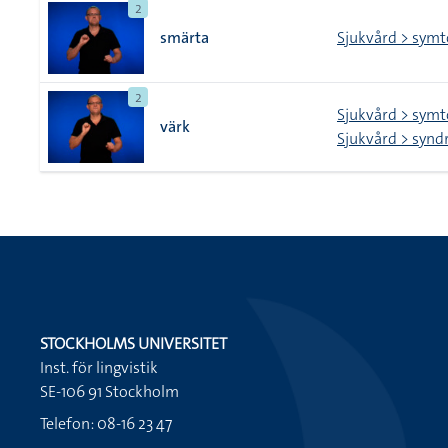
2
smärta
Sjukvård > sym
2
Sjukvård > sym
värk
Sjukvård > syn
STOCKHOLMS UNIVERSITET
Inst. för lingvistik
SE-106 91 Stockholm
Telefon: 08-16 23 47