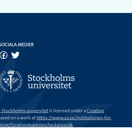
l den sista biten.
 bil men som tur var blev det inga skador på min bil.
 en krock, men jag klarade mig utan en skråma.
SOCIALA MEDIER
 veckor sedan. Nu är det fjärde året på raken som den gått
ta bilen några gånger utan att lyckas, upptäckte jag att
a en chans till att kunna byta bil.
k, Stockholms universitet
is licensed under a
Creative
ased on a work at
https://www.su.se/institutionen-for-
ukar det vara bilköer ut från stan.
kning/forskningsämnen/teckenspråk
.