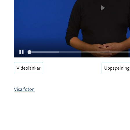
Videolänkar
Uppspelning
Visa foton