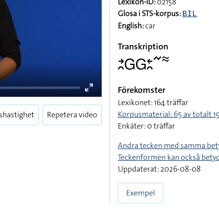
Lexikon-ID:
02158
Glosa i STS-korpus:
BIL
English:
car
Transkription
􌥔􌥘􌤦􌤦􌥓􌥘􌥨􌦇
Förekomster
Lexikonet: 164 träffar
Korpusmaterial: 65 av totalt 19
shastighet
Repetera video
Enkäter: 0 träffar
Andra tecken med samma bet
Teckenformen kan också bety
Uppdaterat: 2026-08-08
Exempel