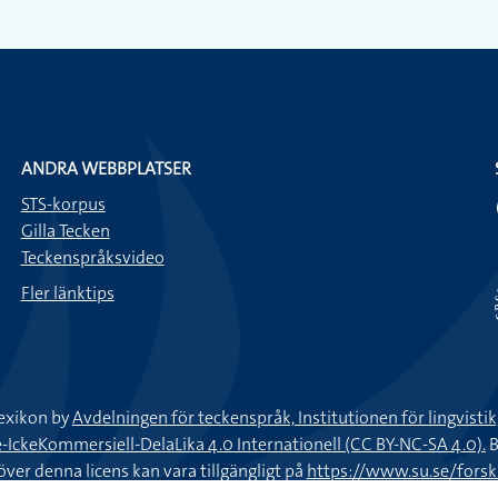
Först flög vi och sen tog vi bi
Jag råkade backa på en annan
Förra veckan var jag med om
ANDRA WEBBPLATSER
STS-korpus
Jag besiktigade bilen för två
Gilla Tecken
igenom utan anmärkning.
Teckenspråksvideo
Fler länktips
När jag hade försökt att star
bensintanken var tom.
Jag ska spara pengar för att h
exikon by
Avdelningen för teckenspråk, Institutionen för lingvisti
keKommersiell-DelaLika 4.0 Internationell (CC BY-NC-SA 4.0).
B
På fredagseftermiddagarna br
töver denna licens kan vara tillgängligt på
https://www.su.se/fors
nlexikon@ling.su.se
.