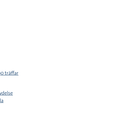
0 träffar
ydelse
da