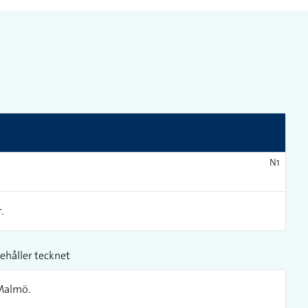
N1
.
ehåller tecknet
 Malmö.