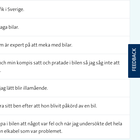
k i Sverige.
aga bilar.
m är expert på att meka med bilar.
FEEDBACK
 och min kompis satt och pratade i bilen så jag såg inte att
.
jag lätt blir illamående.
sitt ben efter att hon blivit påkörd av en bil.
a i bilen att något var fel och när jag undersökte det hela
 en elkabel som var problemet.