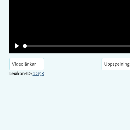
Play
Videolänkar
Uppspelning
Lexikon-ID:
02158