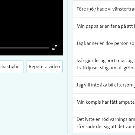
Före 1967 hade vi vänstertrafi
Min pappa är en fena på att l
Jag känner en döv person so
Enter
Igår gjorde jag bort mig. Jag
fullscreen
shastighet
Repetera video
trafikljuset slog om till grönt
Jag vill inte åka bil eftersom 
Min kompis har fått amputera 
Det lyste en röd varningslamp
så visade det sig att det var