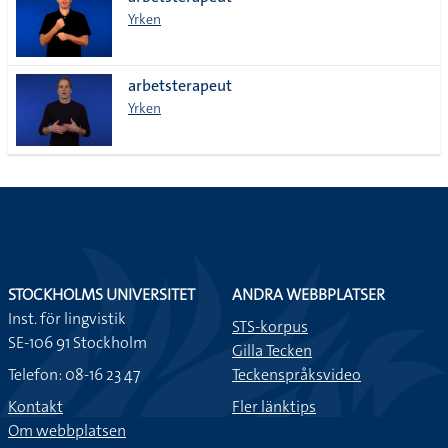
lista
Yrken
arbetsterapeut
Yrken
STOCKHOLMS UNIVERSITET
ANDRA WEBBPLATSER
Inst. för lingvistik
STS-korpus
SE-106 91 Stockholm
Gilla Tecken
Telefon: 08-16 23 47
Teckenspråksvideo
Kontakt
Fler länktips
Om webbplatsen