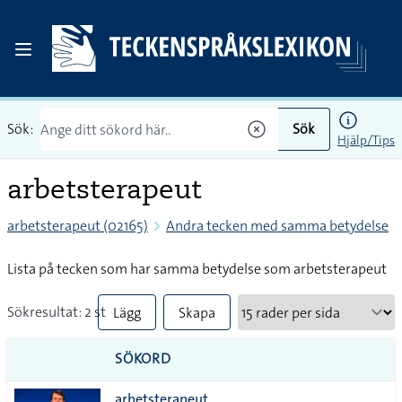
Sök:
Sök
Hjälp/Tips
arbetsterapeut
arbetsterapeut (02165)
Andra tecken med samma betydelse
Lista på tecken som har samma betydelse som arbetsterapeut
Sökresultat: 2 st
Lägg
Skapa
till
PDF
SÖKORD
alla i
arbetsterapeut