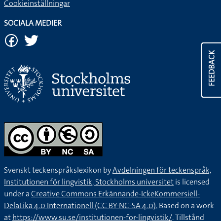
Cookieinställningar
SOCIALA MEDIER
FEEDBACK
Svenskt teckenspråkslexikon by
Avdelningen för teckenspråk,
Institutionen för lingvistik, Stockholms universitet
is licensed
under a
Creative Commons Erkännande-IckeKommersiell-
DelaLika 4.0 Internationell (CC BY-NC-SA 4.0).
Based on a work
at
https://www.su.se/institutionen-for-lingvistik/
. Tillstånd