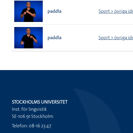
paddla
Sport > övriga id
paddla
Sport > övriga id
STOCKHOLMS UNIVERSITET
Inst. för lingvistik
SE-106 91 Stockholm
Telefon: 08-16 23 47