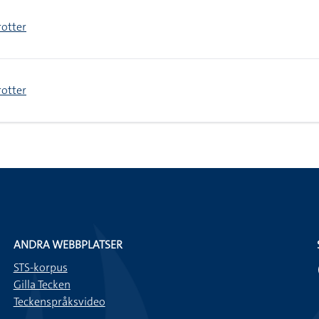
rotter
rotter
ANDRA WEBBPLATSER
STS-korpus
Gilla Tecken
Teckenspråksvideo