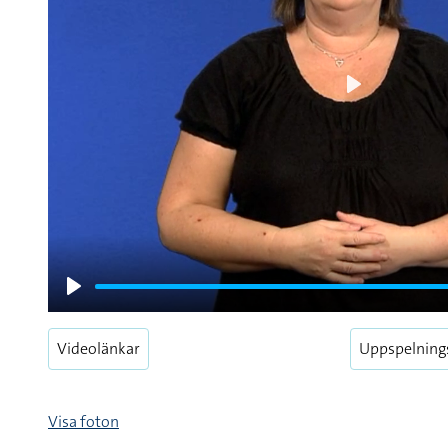
Play
Play
Videolänkar
Uppspelning
Visa foton