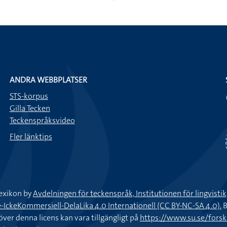
ANDRA WEBBPLATSER
STS-korpus
Gilla Tecken
Teckenspråksvideo
Fler länktips
exikon by
Avdelningen för teckenspråk, Institutionen för lingvisti
keKommersiell-DelaLika 4.0 Internationell (CC BY-NC-SA 4.0).
B
töver denna licens kan vara tillgängligt på
https://www.su.se/fors