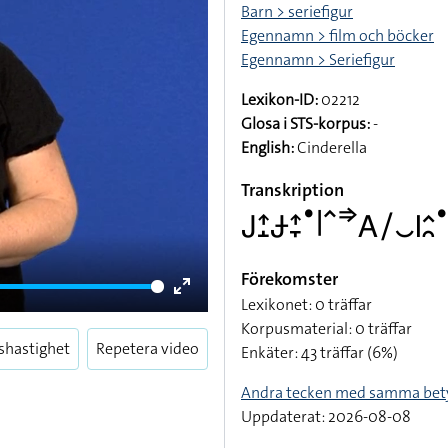
Barn > seriefigur
Egennamn > film och böcker
Egennamn > Seriefigur
Lexikon-ID:
02212
Glosa i STS-korpus:
-
English:
Cinderella
Transkription
􌤢􌤴􌤸􌥂􌤴􌥙􌤟􌥼􌥦􌦆􌤤􌥠􌤛􌤱􌤵􌥘􌤟
Förekomster
Lexikonet: 0 träffar
Enter
Korpusmaterial: 0 träffar
fullscreen
shastighet
Repetera video
Enkäter: 43 träffar (6%)
Andra tecken med samma bet
Uppdaterat: 2026-08-08