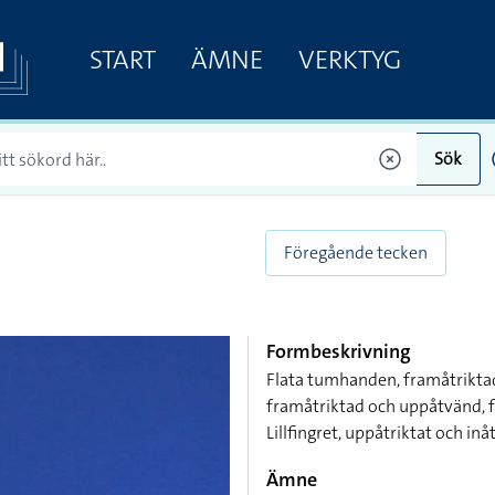
START
ÄMNE
VERKTYG
Sök
Föregående tecken
Formbeskrivning
Flata tumhanden, framåtrikta
framåtriktad och uppåtvänd, f
Lillfingret, uppåtriktat och 
Ämne