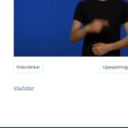
Videolänkar
Uppspelning
Visa foton