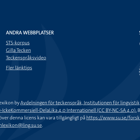
ANDRA WEBBPLATSER
STS-korpus
Gilla Tecken
Teckenspråksvideo
Fler länktips
exikon by
Avdelningen för teckenspråk, Institutionen för lingvisti
keKommersiell-DelaLika 4.0 Internationell (CC BY-NC-SA 4.0).
B
töver denna licens kan vara tillgängligt på
https://www.su.se/fors
nlexikon@ling.su.se
.