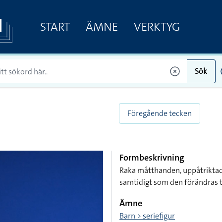
START
ÄMNE
VERKTYG
Sök
Föregående tecken
Formbeskrivning
Raka måtthanden, uppåtriktad
samtidigt som den förändras t
Ämne
Barn > seriefigur