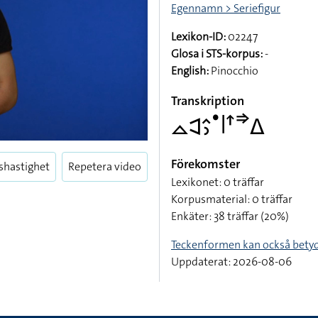
Egennamn > Seriefigur
Lexikon-ID:
02247
Glosa i STS-korpus:
-
English:
Pinocchio
Transkription
􌤼􌥉􌤵􌤶􌤟􌥼􌦃􌦆􌤩
Förekomster
shastighet
Repetera video
Lexikonet: 0 träffar
Korpusmaterial: 0 träffar
Enkäter: 38 träffar (20%)
Teckenformen kan också bety
Uppdaterat: 2026-08-06