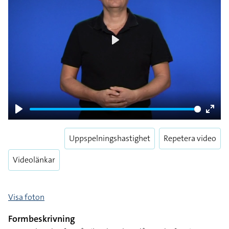
Play
Play
Enter
fulls
Uppspelningshastighet
Repetera video
Videolänkar
Visa foton
Formbeskrivning