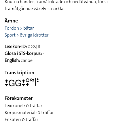
Knutna händer, framåtriktade och nedåtvända, förs i
framåtgående växelvisa cirklar
Ämne
Fordon > båtar
Sport > övriga idrotter
Lexikon-ID:
02248
Glosa i STS-korpus:
-
English:
canoe
Transkription
􌤴􌥙􌤦􌤦􌤴􌥙􌥰􌥾􌦇􌥼􌥻
Förekomster
Lexikonet: 0 träffar
Korpusmaterial: 0 träffar
Enkäter: 0 träffar