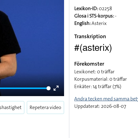
Lexikon-ID:
02258
Glosa i STS-korpus:
-
English:
Asterix
Transkription
#(asterix)
Förekomster
Lexikonet: 0 träffar
Korpusmaterial: 0 träffar
Enkäter: 14 träffar (7%)
Enter
Andra tecken med samma bet
fullscreen
Uppdaterat: 2026-08-07
shastighet
Repetera video