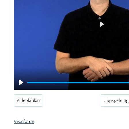
Play
Play
Videolänkar
Uppspelning
Visa foton