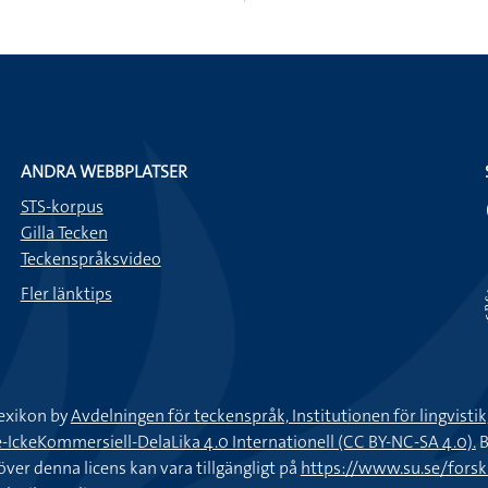
ANDRA WEBBPLATSER
STS-korpus
Gilla Tecken
Teckenspråksvideo
Fler länktips
exikon by
Avdelningen för teckenspråk, Institutionen för lingvisti
keKommersiell-DelaLika 4.0 Internationell (CC BY-NC-SA 4.0).
B
töver denna licens kan vara tillgängligt på
https://www.su.se/fors