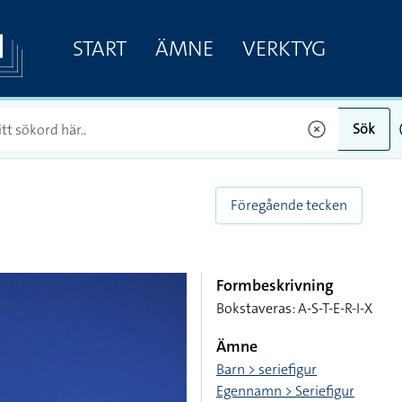
START
ÄMNE
VERKTYG
Sök
Föregående tecken
Formbeskrivning
Bokstaveras: A-S-T-E-R-I-X
Ämne
Barn > seriefigur
Egennamn > Seriefigur