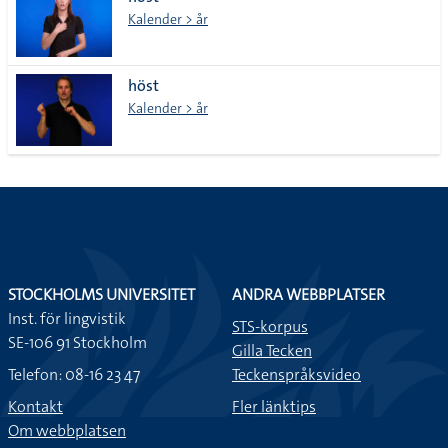
lista
Kalender > år
höst
Kalender > år
STOCKHOLMS UNIVERSITET
ANDRA WEBBPLATSER
Inst. för lingvistik
STS-korpus
SE-106 91 Stockholm
Gilla Tecken
Telefon: 08-16 23 47
Teckenspråksvideo
Kontakt
Fler länktips
Om webbplatsen