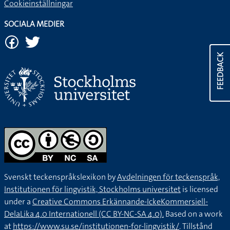
Cookieinställningar
SOCIALA MEDIER
FEEDBACK
Svenskt teckenspråkslexikon by
Avdelningen för teckenspråk,
Institutionen för lingvistik, Stockholms universitet
is licensed
under a
Creative Commons Erkännande-IckeKommersiell-
DelaLika 4.0 Internationell (CC BY-NC-SA 4.0).
Based on a work
at
https://www.su.se/institutionen-for-lingvistik/
. Tillstånd