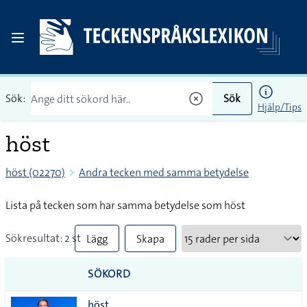
Sök:
Sök
Hjälp/Tips
höst
höst (02270)
Andra tecken med samma betydelse
Lista på tecken som har samma betydelse som höst
Sökresultat: 2 st
Lägg
Skapa
till
PDF
SÖKORD
alla i
höst