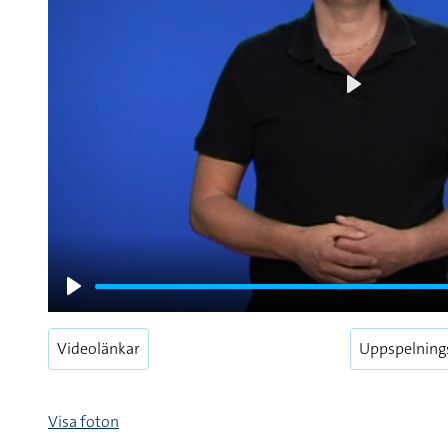
Play
Play
Videolänkar
Uppspelning
Visa foton