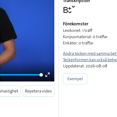
Transkription
􌤧􌥓􌤷􌥧
Förekomster
Lexikonet: 1 träff
Korpusmaterial: 0 träffar
Enkäter: 0 träffar
Andra tecken med samma bet
Teckenformen kan också bety
Uppdaterat: 2026-08-08
Exempel
Enter
fullscreen
shastighet
Repetera video