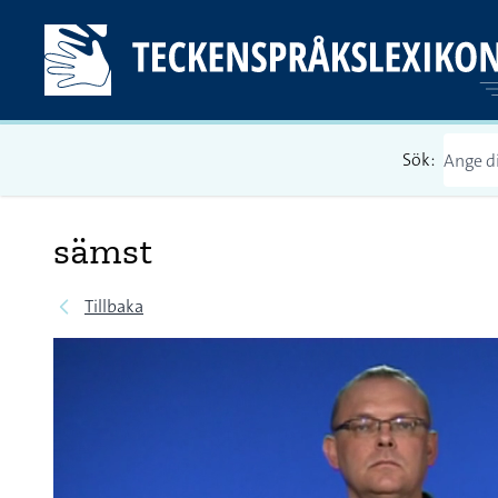
Sök:
sämst
Tillbaka