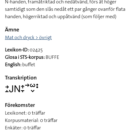
N-handen, framåtriktad och nedåtvänd, förs åt höger
samtidigt som den slås nedåt ett par gånger ovanför flata
handen, högerriktad och uppåtvänd (som följer med)
Ämne
Mat och dryck > övrigt
Lexikon-ID:
02425
Glosa i STS-korpus:
BUFFE
English:
buffet
Transkription
􌥔􌤸􌤢􌥌􌤴􌥙􌥣􌥱􌦀􌥻
Förekomster
Lexikonet: 0 träffar
Korpusmaterial: 0 träffar
Enkäter: 0 träffar