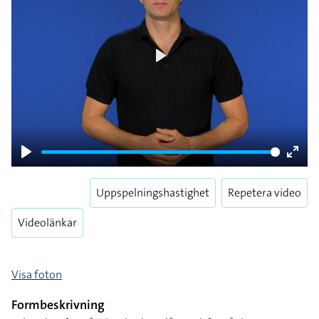
Play
Play
Enter
fulls
Uppspelningshastighet
Repetera video
Videolänkar
Visa foton
Formbeskrivning