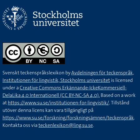
Svenskt teckenspråkslexikon by
Avdelningen för teckenspråk,
Institutionen för lingvistik, Stockholms universitet
is licensed
under a
Creative Commons Erkännande-IckeKommersiell-
DelaLika 4.0 Internationell (CC BY-NC-SA 4.0).
Based on a work
at
https://www.su.se/institutionen-for-lingvistik/
. Tillstånd
utöver denna licens kan vara tillgängligt på
https://www.su.se/forskning/forskningsämnen/teckenspråk
.
Kontakta oss via
teckenlexikon@ling.su.se
.