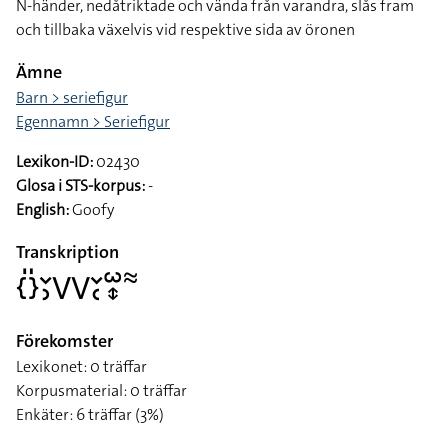
N-händer, nedåtriktade och vända från varandra, slås fram
och tillbaka växelvis vid respektive sida av öronen
Ämne
Barn > seriefigur
Egennamn > Seriefigur
Lexikon-ID:
02430
Glosa i STS-korpus:
-
English:
Goofy
Transkription
􌤾􌤺􌥖􌤶􌤭􌤭􌥖􌥗􌥱􌦋􌦇
Förekomster
Lexikonet: 0 träffar
Korpusmaterial: 0 träffar
Enkäter: 6 träffar (3%)