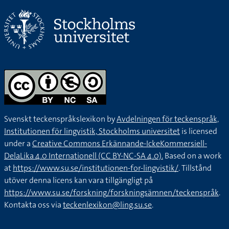
Svenskt teckenspråkslexikon by
Avdelningen för teckenspråk,
Institutionen för lingvistik, Stockholms universitet
is licensed
under a
Creative Commons Erkännande-IckeKommersiell-
DelaLika 4.0 Internationell (CC BY-NC-SA 4.0).
Based on a work
at
https://www.su.se/institutionen-for-lingvistik/
. Tillstånd
utöver denna licens kan vara tillgängligt på
https://www.su.se/forskning/forskningsämnen/teckenspråk
.
Kontakta oss via
teckenlexikon@ling.su.se
.