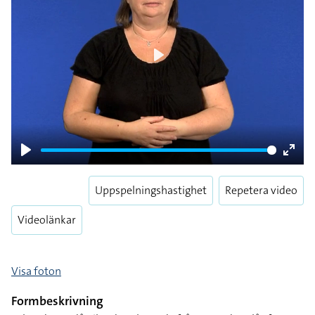
Play
Play
Enter
fulls
Uppspelningshastighet
Repetera video
Videolänkar
Visa foton
Formbeskrivning