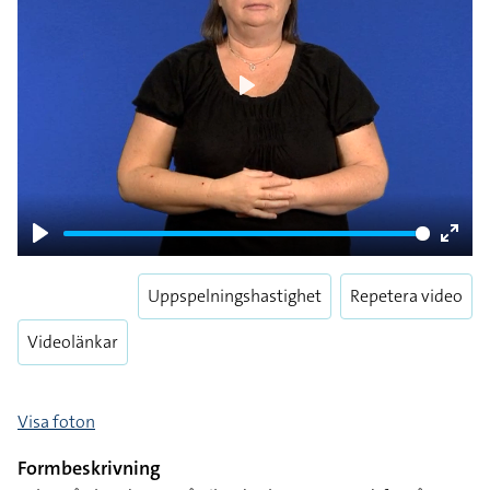
Play
Play
Enter
fulls
Uppspelningshastighet
Repetera video
Videolänkar
Visa foton
Formbeskrivning