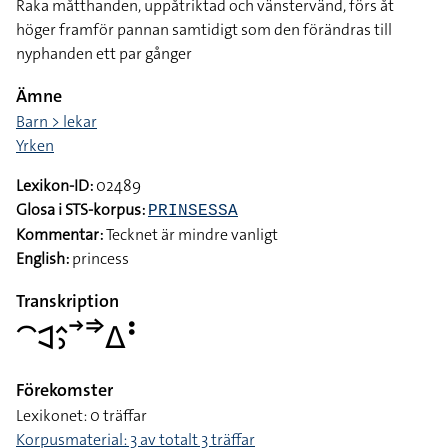
Raka måtthanden, uppåtriktad och vänstervänd, förs åt
höger framför pannan samtidigt som den förändras till
nyphanden ett par gånger
Ämne
Barn > lekar
Yrken
Lexikon-ID:
02489
Glosa i STS-korpus:
PRINSESSA
Kommentar:
Tecknet är mindre vanligt
English:
princess
Transkription
􌤃􌥉􌤵􌤶􌥣􌦆􌤩􌥻
Förekomster
Lexikonet: 0 träffar
Korpusmaterial: 3 av totalt 3 träffar