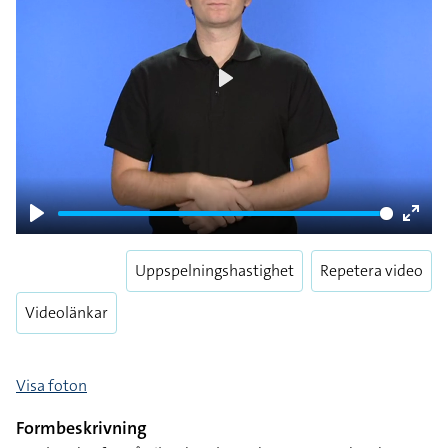
Play
Play
Enter
fulls
Uppspelningshastighet
Repetera video
Videolänkar
Visa foton
Formbeskrivning