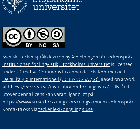
Svenskt teckenspråkslexikon by
Avdelningen för teckenspråk,
Institutionen för lingvistik, Stockholms universitet
is licensed
under a
Creative Commons Erkännande-IckeKommersiell-
DelaLika 4.0 Internationell (CC BY-NC-SA 4.0).
Based on a work
at
https://www.su.se/institutionen-for-lingvistik/
. Tillstånd
utöver denna licens kan vara tillgängligt på
https://www.su.se/forskning/forskningsämnen/teckenspråk
.
Kontakta oss via
teckenlexikon@ling.su.se
.