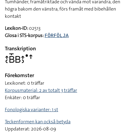
Tumhänder, framåtriktade och vända mot varandra, den
högra bakom den vänstra, förs framåt med bibehållen
kontakt
Lexikon-ID:
02513
Glosa i STS-korpus:
FÖRFÖLJA
Transkription
􌤴􌥗􌤧􌤻􌤧􌤴􌤶􌤟􌦃
Förekomster
Lexikonet: 0 träffar
Korpusmaterial: 2 av totalt 3 träffar
Enkäter: 0 träffar
Fonologiska varianter: 1 st
Teckenformen kan också betyda
Uppdaterat: 2026-08-09