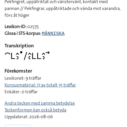
Pekfingret, uppåtriktat och vänstervänt, kontakt med
pannan // Pekfingrar, uppåtriktade och vända mot varandra,
förs åt höger
Lexikon-ID:
02575
Glosa i STS-korpus:
MÄNNISKA
Transkription
􌤃􌥈􌤵􌤶􌤟􌥠􌤵􌥗􌥈􌥈􌤵􌤶􌥣
Förekomster
Lexikonet: 9 träffar
Korpusmaterial: 17 av totalt 35 träffar
Enkäter: 0 träffar
Andra tecken med samma betydelse
Teckenformen kan också betyda
Uppdaterat: 2026-08-06