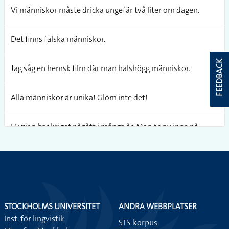
Vi människor måste dricka ungefär två liter om dagen.
Det finns falska människor.
FEEDBACK
Jag såg en hemsk film där man halshögg människor.
Alla människor är unika! Glöm inte det!
I Syrien har kriget pågått i många år. Man är nu inne på
femte året och många människor har blivit drabbade.
Om man träffar på nya människor är det trevligt att säga
”hej”.
STOCKHOLMS UNIVERSITET
ANDRA WEBBPLATSER
Inst. för lingvistik
STS-korpus