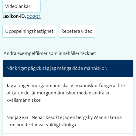
fullsc
Videolänkar
Lexikon-ID:
00202
Uppspelningshastighet
Repetera video
Andra exempelfilmer som innehåller tecknet
När kriget pågick såg jag många döda människor.
Jag är ingen morgonmänniska. Vi människor fungerar lite
olika, en del är morgonmänniskor medan andra är
kvällsmänniskor.
När jag var i Nepal, besökte jag en bergsby. Människorna
som bodde där var väldigt vänliga.