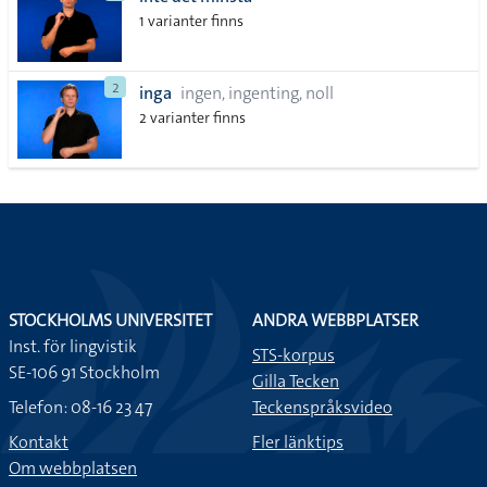
lista
1 varianter finns
2
inga
ingen, ingenting, noll
2 varianter finns
STOCKHOLMS UNIVERSITET
ANDRA WEBBPLATSER
Inst. för lingvistik
STS-korpus
SE-106 91 Stockholm
Gilla Tecken
Telefon: 08-16 23 47
Teckenspråksvideo
Kontakt
Fler länktips
Om webbplatsen