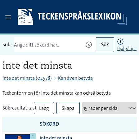
Sök:
Sök
Hjälp/Tips
inte det minsta
inte det minsta (02578)
Kan även betyda
Teckenformen för inte det minsta kan också betyda
Sökresultat: 2 st
Lägg
Skapa
till
PDF
SÖKORD
alla i
1
inte det minsta