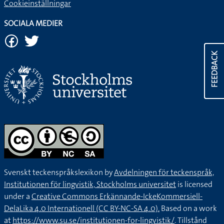
Cookieinställningar
SOCIALA MEDIER
FEEDBACK
Svenskt teckenspråkslexikon by
Avdelningen för teckenspråk,
Institutionen för lingvistik, Stockholms universitet
is licensed
under a
Creative Commons Erkännande-IckeKommersiell-
DelaLika 4.0 Internationell (CC BY-NC-SA 4.0).
Based on a work
at
https://www.su.se/institutionen-for-lingvistik/
. Tillstånd