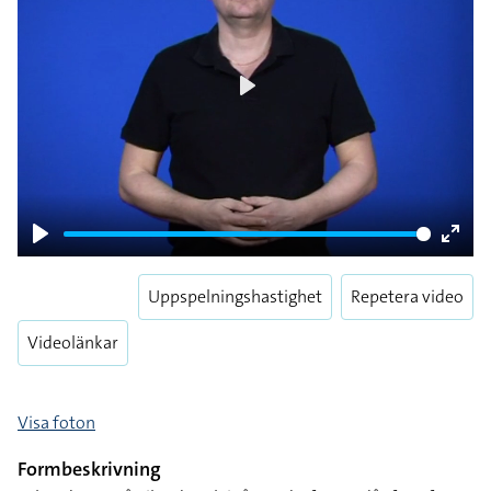
Play
Play
Enter
fulls
Uppspelningshastighet
Repetera video
Videolänkar
Visa foton
Formbeskrivning