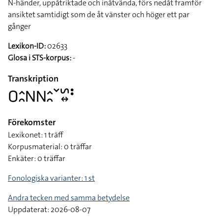
N-händer, uppåtriktade och inåtvända, förs nedåt framför
ansiktet samtidigt som de åt vänster och höger ett par
gånger
Lexikon-ID:
02633
Glosa i STS-korpus:
-
Transkription
􌤆􌤵􌥘􌥌􌥌􌤵􌥘􌥧􌥲􌦉􌥻
Förekomster
Lexikonet: 1 träff
Korpusmaterial: 0 träffar
Enkäter: 0 träffar
Fonologiska varianter: 1 st
Andra tecken med samma betydelse
Uppdaterat: 2026-08-07