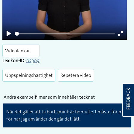
Play
Enter
fullsc
Videolänkar
Lexikon-ID:
02309
Uppspelningshastighet
Repetera video
FEEDBACK
Andra exempelfilmer som innehåller tecknet
När det gäller att ta bort smink är bomull ett måste för mig
för när jag använder den går det lätt.