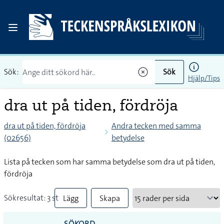
Sök:
Sök
Hjälp/Tips
dra ut på tiden, fördröja
dra ut på tiden, fördröja
Andra tecken med samma
(02656)
betydelse
Lista på tecken som har samma betydelse som dra ut på tiden,
fördröja
Sökresultat: 3 st
Lägg
Skapa
till
PDF
SÖKORD