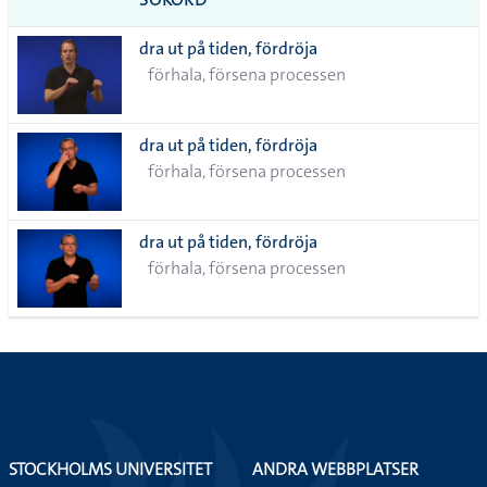
alla i
dra ut på tiden, fördröja
lista
förhala, försena processen
dra ut på tiden, fördröja
förhala, försena processen
dra ut på tiden, fördröja
förhala, försena processen
STOCKHOLMS UNIVERSITET
ANDRA WEBBPLATSER