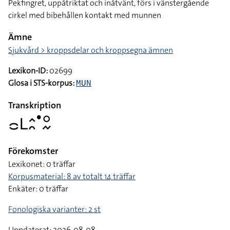
Pekfingret, uppåtriktat och inåtvänt, förs i vänstergående
cirkel med bibehållen kontakt med munnen
Ämne
Sjukvård > kroppsdelar och kroppsegna ämnen
Lexikon-ID:
02699
Glosa i STS-korpus:
MUN
Transkription
􌤌􌥈􌤵􌥘􌤟􌥰􌦌
Förekomster
Lexikonet: 0 träffar
Korpusmaterial: 8 av totalt 14 träffar
Enkäter: 0 träffar
Fonologiska varianter: 2 st
Uppdaterat: 2026-08-08