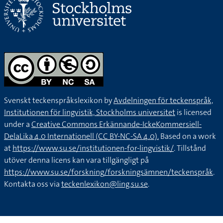
Svenskt teckenspråkslexikon by
Avdelningen för teckenspråk,
Institutionen för lingvistik, Stockholms universitet
is licensed
under a
Creative Commons Erkännande-IckeKommersiell-
DelaLika 4.0 Internationell (CC BY-NC-SA 4.0).
Based on a work
at
https://www.su.se/institutionen-for-lingvistik/
. Tillstånd
utöver denna licens kan vara tillgängligt på
https://www.su.se/forskning/forskningsämnen/teckenspråk
.
Kontakta oss via
teckenlexikon@ling.su.se
.