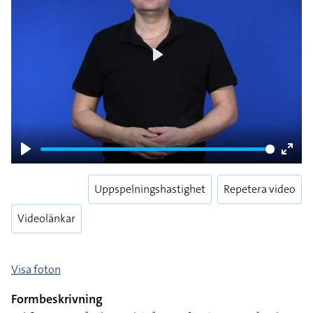
Play
Play
Enter
fulls
Uppspelningshastighet
Repetera video
Videolänkar
Visa foton
Formbeskrivning