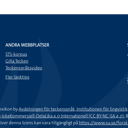
ANDRA WEBBPLATSER
STS-korpus
Gilla Tecken
Teckenspråksvideo
Fler länktips
exikon by
Avdelningen för teckenspråk, Institutionen för lingvisti
keKommersiell-DelaLika 4.0 Internationell (CC BY-NC-SA 4.0).
B
töver denna licens kan vara tillgängligt på
https://www.su.se/fors