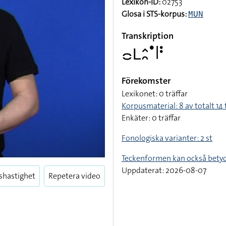
Lexikon-ID:
02753
Glosa i STS-korpus:
MUN
Transkription
􌤌􌥈􌤵􌥘􌤟􌥼􌥻
Förekomster
Lexikonet: 0 träffar
Korpusmaterial: 8 av totalt 14 
Enkäter: 0 träffar
Fonologiska varianter: 2 st
Teckenformen kan också bety
Uppdaterat: 2026-08-07
shastighet
Repetera video