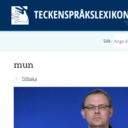
Sök:
mun
Tillbaka