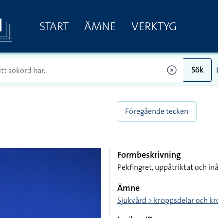
START
ÄMNE
VERKTYG
Sök
Föregående tecken
Formbeskrivning
Pekfingret, uppåtriktat och 
Ämne
Sjukvård > kroppsdelar och 