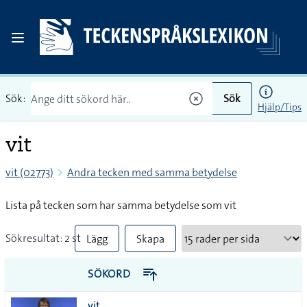
Sök:
Sök
Hjälp/Tips
vit
vit (02773)
Andra tecken med samma betydelse
Lista på tecken som har samma betydelse som vit
Sökresultat: 2 st
Lägg
Skapa
till
PDF
SÖKORD
alla i
vit