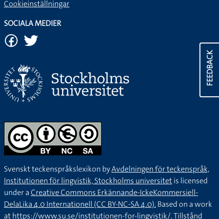
Cookieinställningar
SOCIALA MEDIER
FEEDBACK
Svenskt teckenspråkslexikon by
Avdelningen för teckenspråk,
Institutionen för lingvistik, Stockholms universitet
is licensed
under a
Creative Commons Erkännande-IckeKommersiell-
DelaLika 4.0 Internationell (CC BY-NC-SA 4.0).
Based on a work
at
https://www.su.se/institutionen-for-lingvistik/
. Tillstånd