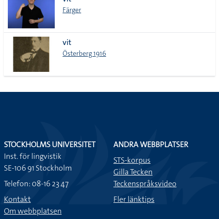
lista
Färger
vit
Österberg 1916
STOCKHOLMS UNIVERSITET
ANDRA WEBBPLATSER
Inst. för lingvistik
STS-korpus
SE-106 91 Stockholm
Gilla Tecken
Telefon: 08-16 23 47
Teckenspråksvideo
Kontakt
Fler länktips
Om webbplatsen