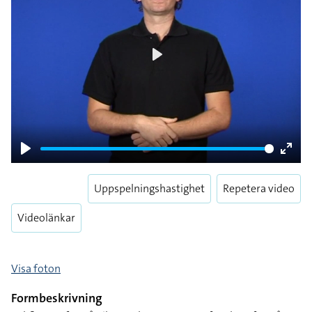
Play
Play
Enter
fulls
Uppspelningshastighet
Repetera video
Videolänkar
Visa foton
Formbeskrivning