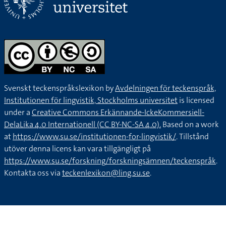
Svenskt teckenspråkslexikon by
Avdelningen för teckenspråk,
Institutionen för lingvistik, Stockholms universitet
is licensed
under a
Creative Commons Erkännande-IckeKommersiell-
DelaLika 4.0 Internationell (CC BY-NC-SA 4.0).
Based on a work
at
https://www.su.se/institutionen-for-lingvistik/
. Tillstånd
utöver denna licens kan vara tillgängligt på
https://www.su.se/forskning/forskningsämnen/teckenspråk
.
Kontakta oss via
teckenlexikon@ling.su.se
.