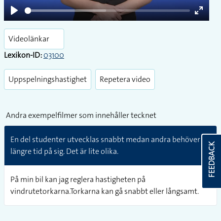
Play
Enter
fullsc
Videolänkar
Lexikon-ID:
03100
Uppspelningshastighet
Repetera video
Andra exempelfilmer som innehåller tecknet
En del studenter utvecklas snabbt medan andra behöver
FEEDBACK
längre tid på sig. Det är lite olika.
På min bil kan jag reglera hastigheten på
vindrutetorkarna.Torkarna kan gå snabbt eller långsamt.