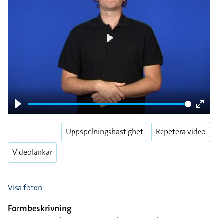
Play
Play
Enter
fulls
Uppspelningshastighet
Repetera video
Videolänkar
Visa foton
Formbeskrivning