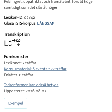
Pekfingret, uppåtriktat och framåtvänt, förs åt höger
samtidigt som det slås åt höger
Lexikon-ID:
02842
Glosa i STS-korpus:
LÅNGSAM
Transkription
􌥈􌤵􌤷􌥣􌥱􌥽
Förekomster
Lexikonet: 2 träffar
Korpusmaterial: 8 av totalt 22 träffar
Enkäter: 0 träffar
Teckenformen kan också betyda
Uppdaterat: 2026-08-07
Exempel