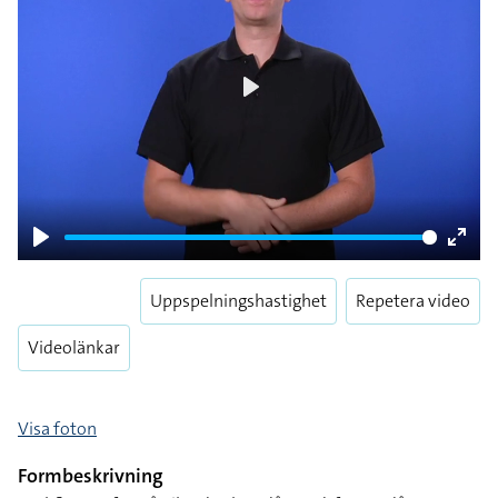
Play
Play
Enter
fulls
Uppspelningshastighet
Repetera video
Videolänkar
Visa foton
Formbeskrivning