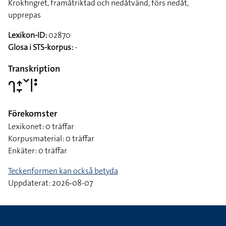
Krokfingret, framåtriktad och nedåtvänd, förs nedåt,
upprepas
Lexikon-ID:
02870
Glosa i STS-korpus:
-
Transkription
􌤪􌤴􌥙􌥧􌥼􌥻
Förekomster
Lexikonet: 0 träffar
Korpusmaterial: 0 träffar
Enkäter: 0 träffar
Teckenformen kan också betyda
Uppdaterat: 2026-08-07