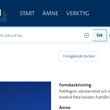
START
ÄMNE
VERKTYG
Sök
Föregående tecken
Formbeskrivning
Pekfingret, vänsterriktat och 
bredvid flata handen, framåtr
Ämne