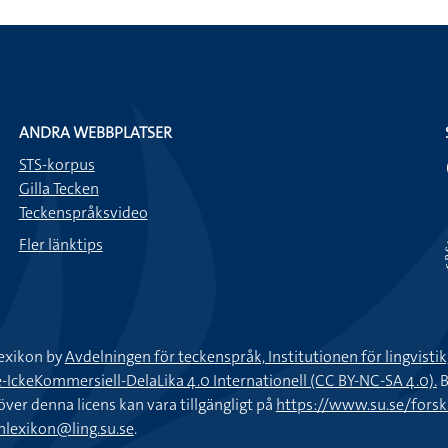
ANDRA WEBBPLATSER
STS-korpus
Gilla Tecken
Teckenspråksvideo
Fler länktips
exikon by
Avdelningen för teckenspråk, Institutionen för lingvisti
keKommersiell-DelaLika 4.0 Internationell (CC BY-NC-SA 4.0).
B
töver denna licens kan vara tillgängligt på
https://www.su.se/fors
nlexikon@ling.su.se
.