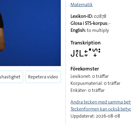
Matematik
Lexikon-ID:
02878
Glosa i STS-korpus:
-
English:
to multiply
Transkription
􌤢􌤴􌥗􌥈􌥓􌥙􌤟􌥲􌦊􌥻
Förekomster
Lexikonet: 0 träffar
shastighet
Repetera video
Korpusmaterial: 0 träffar
Enkäter: 0 träffar
Andra tecken med samma bet
Teckenformen kan också bety
Uppdaterat: 2026-08-08