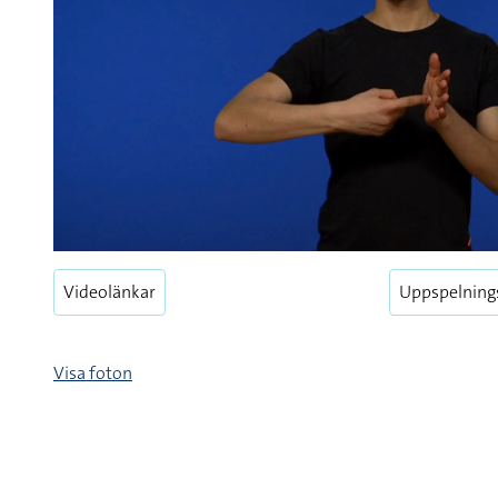
Videolänkar
Uppspelning
Visa foton