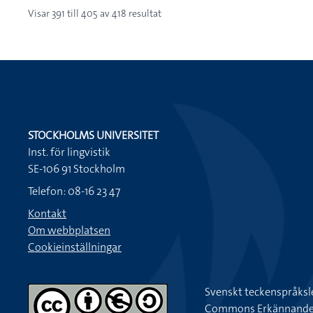
Visar
391
till
405
av
418
resultat
STOCKHOLMS UNIVERSITET
Inst. för lingvistik
SE-106 91 Stockholm
Telefon: 08-16 23 47
Kontakt
Om webbplatsen
Cookieinställningar
Svenskt teckenspråksl
Commons Erkännande-Ic