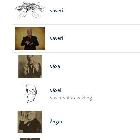
väveri
väveri
växa
växel
växla, valutaväxling
ånger