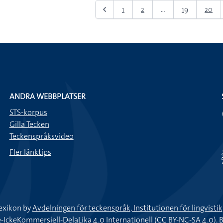
1
2
...
19
20
ANDRA WEBBPLATSER
STS-korpus
Gilla Tecken
Teckenspråksvideo
Fler länktips
exikon by
Avdelningen för teckenspråk, Institutionen för lingvisti
keKommersiell-DelaLika 4.0 Internationell (CC BY-NC-SA 4.0).
B