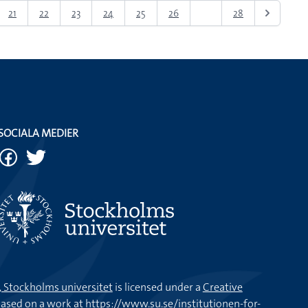
21
22
23
24
25
26
27
28
SOCIALA MEDIER
k, Stockholms universitet
is licensed under a
Creative
ased on a work at
https://www.su.se/institutionen-for-