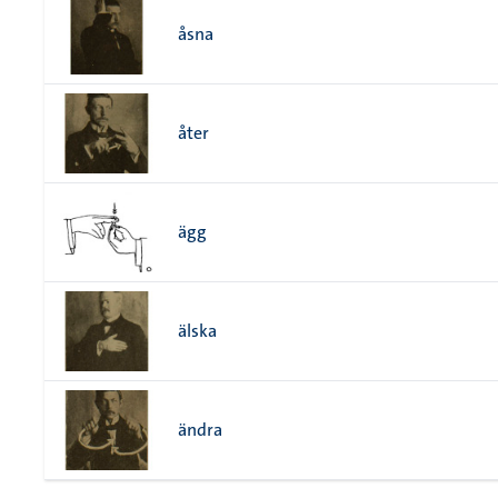
åsna
åter
ägg
älska
ändra