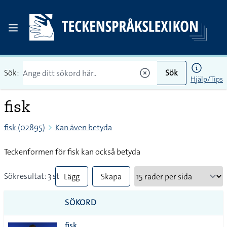
Sök:
Sök
Hjälp/Tips
fisk
fisk (02895)
Kan även betyda
Teckenformen för fisk kan också betyda
Sökresultat: 3 st
Lägg
Skapa
till
PDF
SÖKORD
alla i
fisk