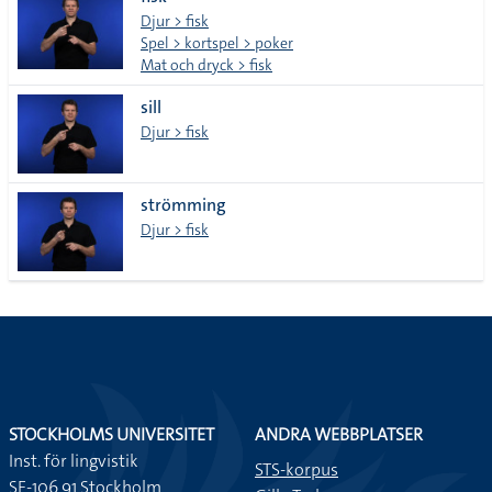
lista
Djur > fisk
Spel > kortspel > poker
Mat och dryck > fisk
sill
Djur > fisk
strömming
Djur > fisk
STOCKHOLMS UNIVERSITET
ANDRA WEBBPLATSER
Inst. för lingvistik
STS-korpus
SE-106 91 Stockholm