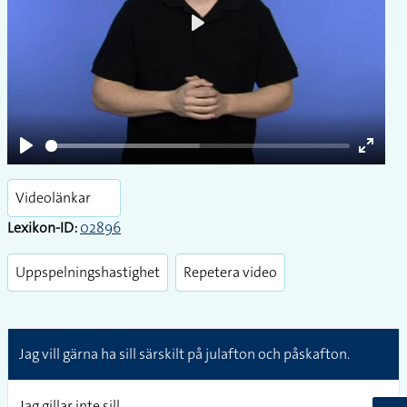
Play
Play
Enter
fullsc
Videolänkar
Lexikon-ID:
02896
Uppspelningshastighet
Repetera video
Jag vill gärna ha sill särskilt på julafton och påskafton.
Jag gillar inte sill.