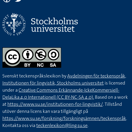
Svenskt teckenspråkslexikon by
Avdelningen för teckenspråk,
Institutionen för lingvistik, Stockholms universitet
is licensed
under a
Creative Commons Erkännande-IckeKommersiell-
DelaLika 4.0 Internationell (CC BY-NC-SA 4.0).
Based on a work
at
https://www.su.se/institutionen-for-lingvistik/
. Tillstånd
utöver denna licens kan vara tillgängligt på
https://www.su.se/forskning/forskningsämnen/teckenspråk
.
Kontakta oss via
teckenlexikon@ling.su.se
.