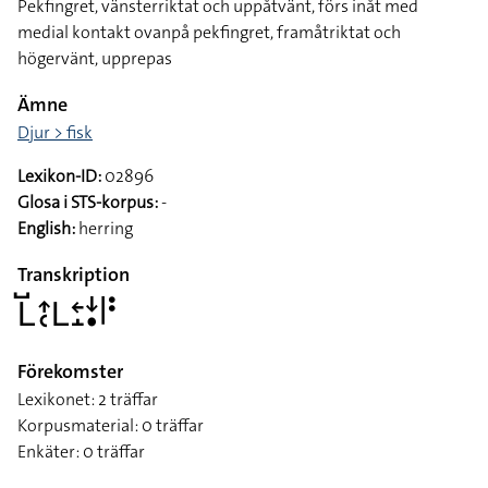
Pekfingret, vänsterriktat och uppåtvänt, förs inåt med
medial kontakt ovanpå pekfingret, framåtriktat och
högervänt, upprepas
Ämne
Djur > fisk
Lexikon-ID:
02896
Glosa i STS-korpus:
-
English:
herring
Transkription
􌥈􌤹􌤴􌥗􌥈􌥓􌤸􌦄􌥡􌥼􌥻
Förekomster
Lexikonet: 2 träffar
Korpusmaterial: 0 träffar
Enkäter: 0 träffar