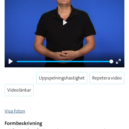
Play
Play
Enter
fulls
Uppspelningshastighet
Repetera video
Videolänkar
Visa foton
Formbeskrivning