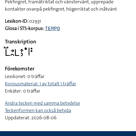
Pekfingret, framåtriktat och vänstervänt, upprepade
kontakter ovanpå pekfingret, högerriktat och inåtvänt
Lexikon-ID:
02931
Glosa i STS-korpus:
TEMPO
Transkription
􌥈􌤹􌥔􌥘􌥈􌤴􌤶􌤟􌥼􌥻
Förekomster
Lexikonet: 0 träffar
Korpusmaterial: 1 av totalt 1 träffar
Enkäter: 0 träffar
Andra tecken med samma betydelse
Teckenformen kan också betyda
Uppdaterat: 2026-08-06