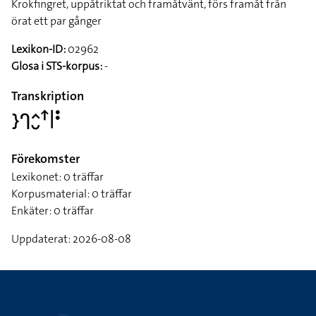
Krokfingret, uppåtriktat och framåtvänt, förs framåt från
örat ett par gånger
Lexikon-ID:
02962
Glosa i STS-korpus:
-
Transkription
􌤇􌤪􌤵􌤷􌦃􌥼􌥻
Förekomster
Lexikonet: 0 träffar
Korpusmaterial: 0 träffar
Enkäter: 0 träffar
Uppdaterat: 2026-08-08