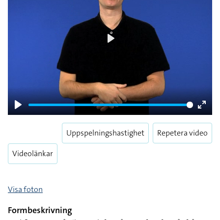
Play
Play
Enter
fulls
Uppspelningshastighet
Repetera video
Videolänkar
Visa foton
Formbeskrivning