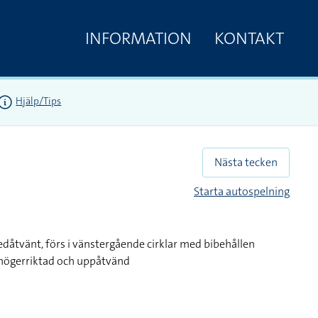
INFORMATION
KONTAKT
Hjälp/Tips
Nästa tecken
Starta autospelning
edåtvänt, förs i vänstergående cirklar med bibehållen
 högerriktad och uppåtvänd