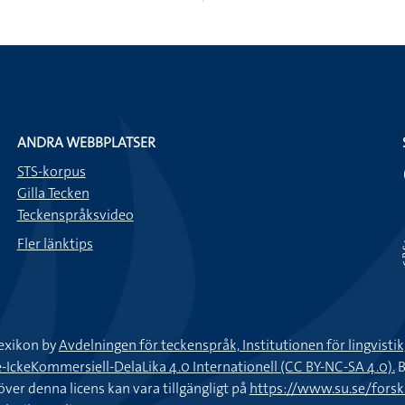
ANDRA WEBBPLATSER
STS-korpus
Gilla Tecken
Teckenspråksvideo
Fler länktips
exikon by
Avdelningen för teckenspråk, Institutionen för lingvisti
keKommersiell-DelaLika 4.0 Internationell (CC BY-NC-SA 4.0).
B
töver denna licens kan vara tillgängligt på
https://www.su.se/fors