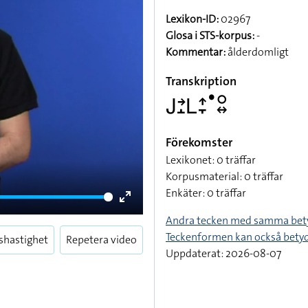
Lexikon-ID:
02967
Glosa i STS-korpus:
-
Kommentar:
ålderdomligt
Transkription
􌤢􌥔􌤸􌥈􌤴􌥙􌤟􌥰􌦉
Förekomster
Lexikonet: 0 träffar
Korpusmaterial: 0 träffar
Enkäter: 0 träffar
Enter
Andra tecken med samma bet
fullscreen
Teckenformen kan också bety
shastighet
Repetera video
Uppdaterat: 2026-08-07