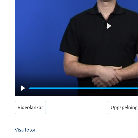
Play
Play
Videolänkar
Uppspelning
Visa foton