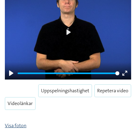
Play
Play
Enter
fulls
Uppspelningshastighet
Repetera video
Videolänkar
Visa foton