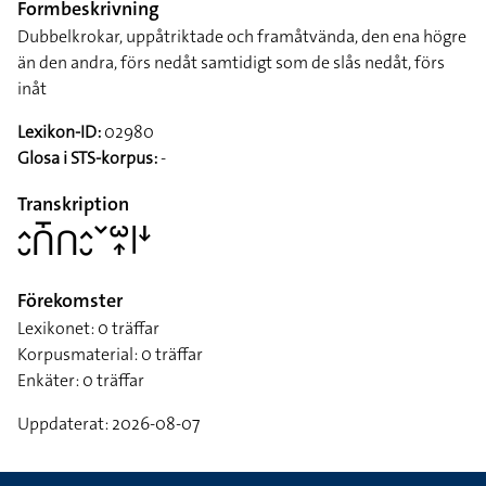
Formbeskrivning
Dubbelkrokar, uppåtriktade och framåtvända, den ena högre
än den andra, förs nedåt samtidigt som de slås nedåt, förs
inåt
Lexikon-ID:
02980
Glosa i STS-korpus:
-
Transkription
􌤵􌤷􌤽􌤻􌤽􌤵􌤷􌥧􌥱􌥾􌥼􌦄
Förekomster
Lexikonet: 0 träffar
Korpusmaterial: 0 träffar
Enkäter: 0 träffar
Uppdaterat: 2026-08-07