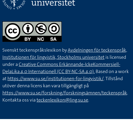
Svenskt teckenspråkslexikon by
Avdelningen för teckenspråk,
Institutionen för lingvistik, Stockholms universitet
is licensed
under a
Creative Commons Erkännande-IckeKommersiell-
DelaLika 4.0 Internationell (CC BY-NC-SA 4.0).
Based on a work
at
https://www.su.se/institutionen-for-lingvistik/
. Tillstånd
utöver denna licens kan vara tillgängligt på
https://www.su.se/forskning/forskningsämnen/teckenspråk
.
Kontakta oss via
teckenlexikon@ling.su.se
.