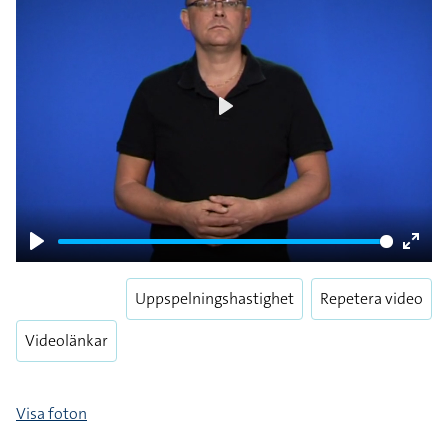
Play
Play
Enter
fulls
Uppspelningshastighet
Repetera video
Videolänkar
Visa foton