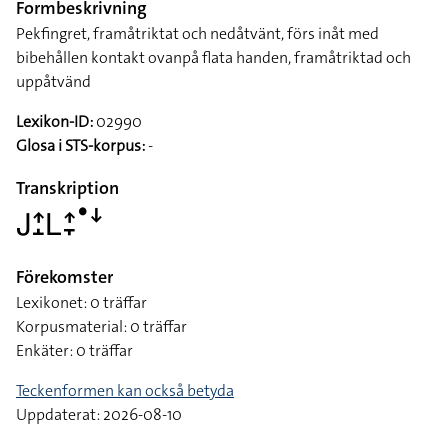
Formbeskrivning
Pekfingret, framåtriktat och nedåtvänt, förs inåt med
bibehållen kontakt ovanpå flata handen, framåtriktad och
uppåtvänd
Lexikon-ID:
02990
Glosa i STS-korpus:
-
Transkription
􌤢􌤴􌤸􌥈􌤴􌥙􌤟􌦄
Förekomster
Lexikonet: 0 träffar
Korpusmaterial: 0 träffar
Enkäter: 0 träffar
Teckenformen kan också betyda
Uppdaterat: 2026-08-10