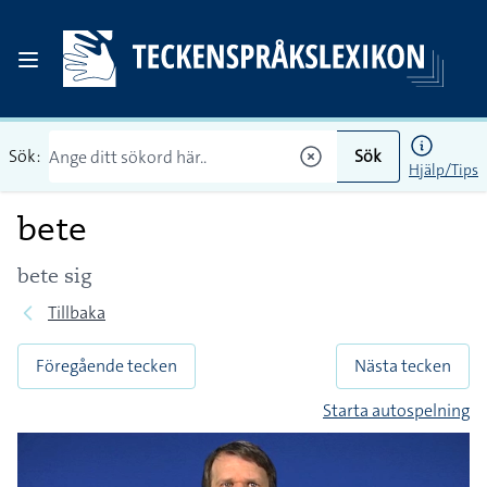
Sök:
Sök
Hjälp/Tips
bete
bete sig
Tillbaka
Föregående tecken
Nästa tecken
Starta autospelning