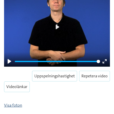
Play
Play
Enter
fulls
Uppspelningshastighet
Repetera video
Videolänkar
Visa foton