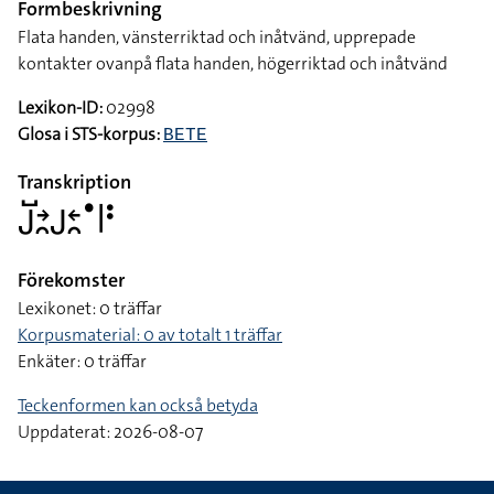
Formbeskrivning
Flata handen, vänsterriktad och inåtvänd, upprepade
kontakter ovanpå flata handen, högerriktad och inåtvänd
Lexikon-ID:
02998
Glosa i STS-korpus:
BETE
Transkription
􌤢􌤹􌥔􌥘􌤢􌥓􌥘􌤟􌥼􌥻
Förekomster
Lexikonet: 0 träffar
Korpusmaterial: 0 av totalt 1 träffar
Enkäter: 0 träffar
Teckenformen kan också betyda
Uppdaterat: 2026-08-07