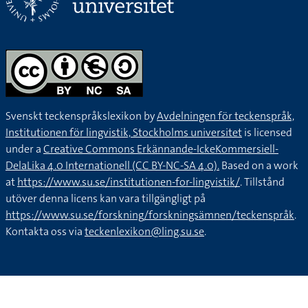
Svenskt teckenspråkslexikon by
Avdelningen för teckenspråk,
Institutionen för lingvistik, Stockholms universitet
is licensed
under a
Creative Commons Erkännande-IckeKommersiell-
DelaLika 4.0 Internationell (CC BY-NC-SA 4.0).
Based on a work
at
https://www.su.se/institutionen-for-lingvistik/
. Tillstånd
utöver denna licens kan vara tillgängligt på
https://www.su.se/forskning/forskningsämnen/teckenspråk
.
Kontakta oss via
teckenlexikon@ling.su.se
.