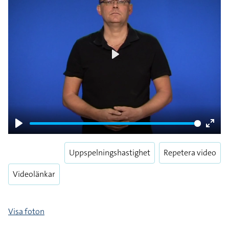
Play
Play
Enter
fulls
Uppspelningshastighet
Repetera video
Videolänkar
Visa foton