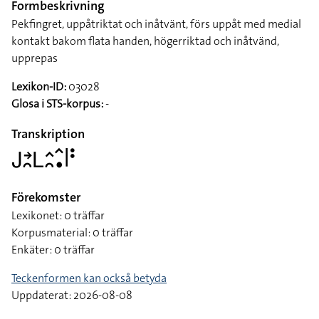
Formbeskrivning
Pekfingret, uppåtriktat och inåtvänt, förs uppåt med medial
kontakt bakom flata handen, högerriktad och inåtvänd,
upprepas
Lexikon-ID:
03028
Glosa i STS-korpus:
-
Transkription
􌤢􌥔􌥘􌥈􌤵􌥘􌥦􌥡􌥼􌥻
Förekomster
Lexikonet: 0 träffar
Korpusmaterial: 0 träffar
Enkäter: 0 träffar
Teckenformen kan också betyda
Uppdaterat: 2026-08-08