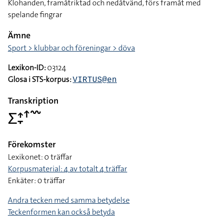
Klohanden, framåtriktad och nedåtvänd, förs framåt med
spelande fingrar
Ämne
Sport > klubbar och föreningar > döva
Lexikon-ID:
03124
Glosa i STS-korpus:
VIRTUS@en
Transkription
􌤥􌤴􌥙􌦃􌥳
Förekomster
Lexikonet: 0 träffar
Korpusmaterial: 4 av totalt 4 träffar
Enkäter: 0 träffar
Andra tecken med samma betydelse
Teckenformen kan också betyda