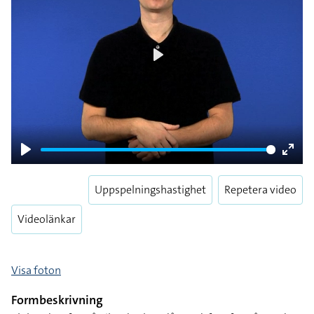
Play
Play
Enter
fulls
Uppspelningshastighet
Repetera video
Videolänkar
Visa foton
Formbeskrivning