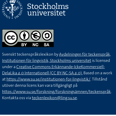
Svenskt teckenspråkslexikon by
Avdelningen för teckenspråk,
Institutionen för lingvistik, Stockholms universitet
is licensed
under a
Creative Commons Erkännande-IckeKommersiell-
DelaLika 4.0 Internationell (CC BY-NC-SA 4.0).
Based on a work
at
https://www.su.se/institutionen-for-lingvistik/
. Tillstånd
utöver denna licens kan vara tillgängligt på
https://www.su.se/forskning/forskningsämnen/teckenspråk
.
Kontakta oss via
teckenlexikon@ling.su.se
.