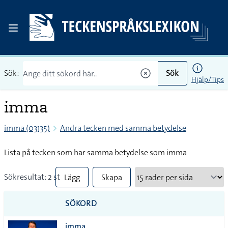
Sök:
Sök
Hjälp/Tips
imma
imma (03135)
Andra tecken med samma betydelse
Lista på tecken som har samma betydelse som imma
Sökresultat: 2 st
Lägg
Skapa
till
PDF
SÖKORD
alla i
imma