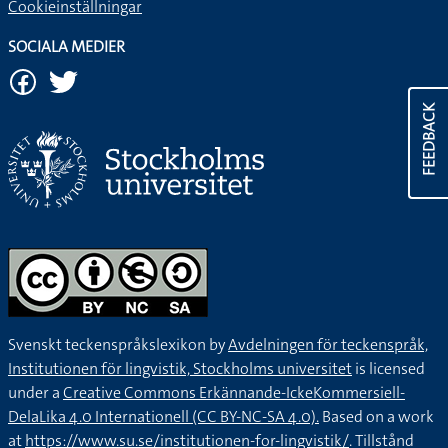
Cookieinställningar
SOCIALA MEDIER
FEEDBACK
Svenskt teckenspråkslexikon by
Avdelningen för teckenspråk,
Institutionen för lingvistik, Stockholms universitet
is licensed
under a
Creative Commons Erkännande-IckeKommersiell-
DelaLika 4.0 Internationell (CC BY-NC-SA 4.0).
Based on a work
at
https://www.su.se/institutionen-for-lingvistik/
. Tillstånd