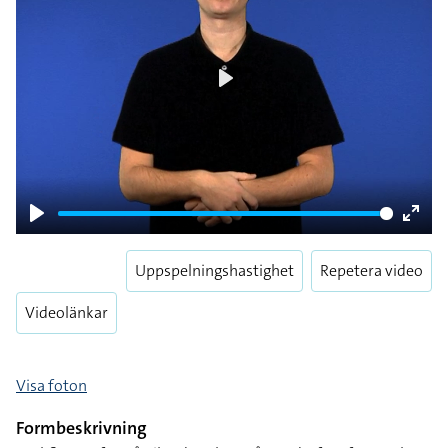
Play
Play
Enter
fulls
Uppspelningshastighet
Repetera video
Videolänkar
Visa foton
Formbeskrivning