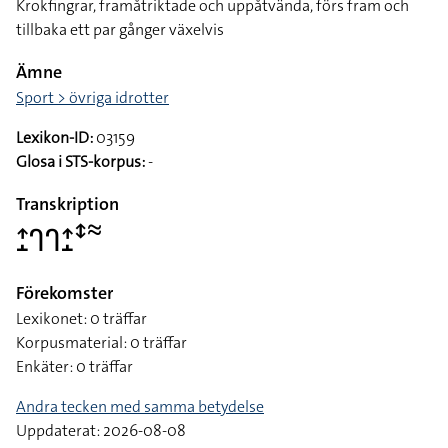
Krokfingrar, framåtriktade och uppåtvända, förs fram och
tillbaka ett par gånger växelvis
Ämne
Sport > övriga idrotter
Lexikon-ID:
03159
Glosa i STS-korpus:
-
Transkription
􌤴􌤸􌤪􌤪􌤴􌤸􌥥􌦇
Förekomster
Lexikonet: 0 träffar
Korpusmaterial: 0 träffar
Enkäter: 0 träffar
Andra tecken med samma betydelse
Uppdaterat: 2026-08-08