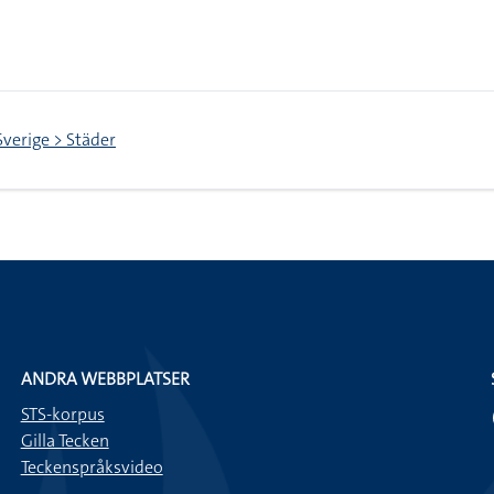
Sverige > Städer
ANDRA WEBBPLATSER
STS-korpus
Gilla Tecken
Teckenspråksvideo