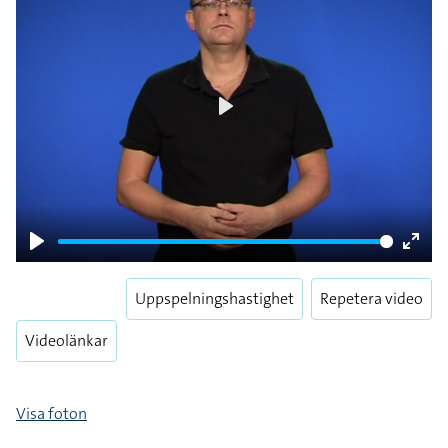
Play
Play
Enter
fulls
Uppspelningshastighet
Repetera video
Videolänkar
Visa foton