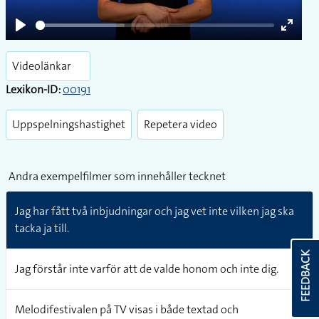
Play
Enter
fullsc
Videolänkar
Lexikon-ID:
00191
Uppspelningshastighet
Repetera video
Andra exempelfilmer som innehåller tecknet
Jag har fått två inbjudningar och jag vet inte vilken jag ska
tacka ja till.
FEEDBACK
Jag förstår inte varför att de valde honom och inte dig.
Melodifestivalen på TV visas i både textad och