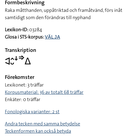
Formbeskrivning
Raka måtthanden, uppåtriktad och framåtvänd, förs inåt
samtidigt som den förändras till nyphand
Lexikon-ID:
03284
Glosa i STS-korpus:
VÄLJA
Transkription
􌥉􌤵􌤷􌦄􌦆􌤩
Förekomster
Lexikonet: 3 träffar
Korpusmaterial: 36 av totalt 68 träffar
Enkäter: 0 träffar
Fonologiska varianter: 2 st
Andra tecken med samma betydelse
Teckenformen kan också betyda